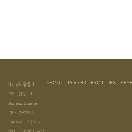
ABOUT
ROOMS
FACILITIES
RES
화양연화풀빌라
CEO : 신상혁 l
Business License :
409-27-91817
Loaction : 경상남도
거제시 하청면 대곡리