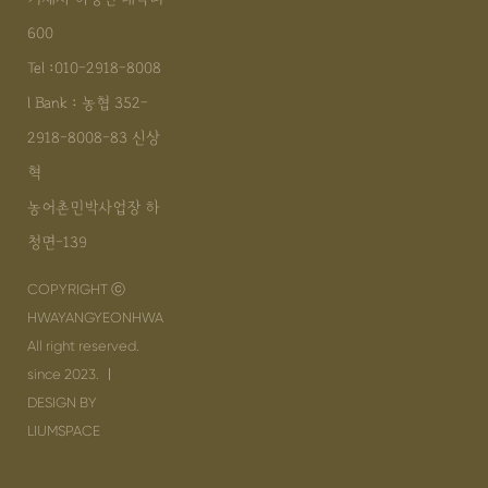
600
Tel :010-2918-8008
l Bank : 농협 352-
2918-8008-83 신상
혁
농어촌민박사업장 하
청면-139
COPYRIGHT ⓒ
HWAYANGYEONHWA
All right reserved.
since 2023. ㅣ
DESIGN BY
LIUMSPACE